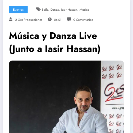
,
,
,
Eventos
Baile
Danza
Iasir Hassan
Musica
2 Ges Producciones
06-01
0 Comentarios
Música y Danza Live
(Junto a Iasir Hassan)