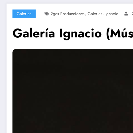
,
,
Galerias
2ges Producciones
Galerias
Ignacio
Galería Ignacio (Mús