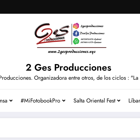
2 Ges Producciones
Producciones. Organizadora entre otros, de los ciclos : "La
nsa
#MiFotobookPro
Salta Oriental Fest
Líba