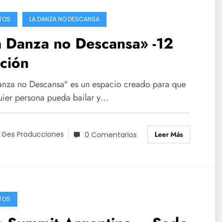
TOS
LA DANZA NO DESCANSA
a Danza no Descansa» -12
ción
anza no Descansa" es un espacio creado para que
uier persona pueda bailar y…
Leer Más
 Ges Producciones
0 Comentarios
TOS