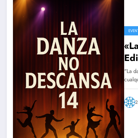
EVEN
«L
Edi
"La d
cualq
2