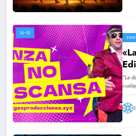
14-10
EVEN
«L
Edi
"La d
cualq
2