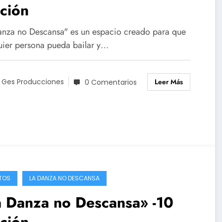
ción
anza no Descansa" es un espacio creado para que
uier persona pueda bailar y…
Leer Más
 Ges Producciones
0 Comentarios
TOS
LA DANZA NO DESCANSA
a Danza no Descansa» -10
ción