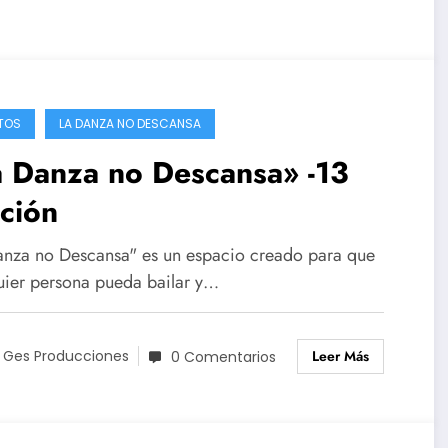
TOS
LA DANZA NO DESCANSA
a Danza no Descansa» -13
ción
anza no Descansa" es un espacio creado para que
uier persona pueda bailar y…
Leer Más
 Ges Producciones
0 Comentarios