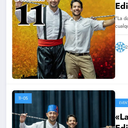
Edi
"La d
cualq
2
11-05
EVEN
«L
Edi