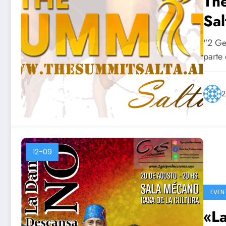
Th
Sal
"2 Ge
parte
2
12-09
EVEN
«La