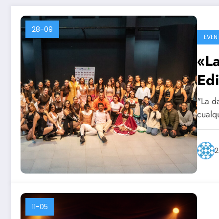
28-09
EVEN
«L
Edi
"La d
cualq
2
11-05