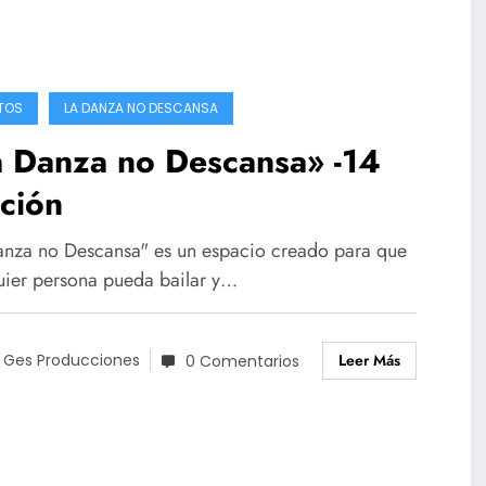
TOS
LA DANZA NO DESCANSA
a Danza no Descansa» -14
ción
anza no Descansa" es un espacio creado para que
uier persona pueda bailar y…
Leer Más
 Ges Producciones
0 Comentarios