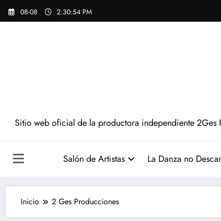
Saltar
08-08
2:30:56 PM
al
contenido
Sitio web oficial de la productora independiente 2Ges 
Salón de Artistas
La Danza no Desca
Inicio
2 Ges Producciones