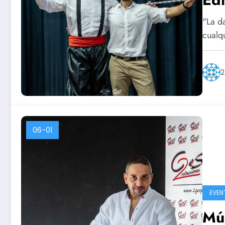
"La d
cualq
2
06-01
EVEN
Mús