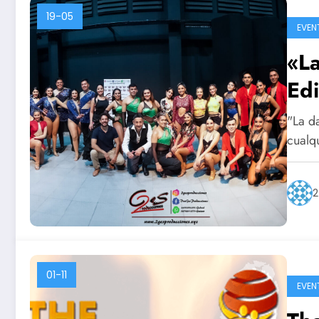
19-05
EVEN
«L
Edi
"La d
cualq
2
01-11
EVEN