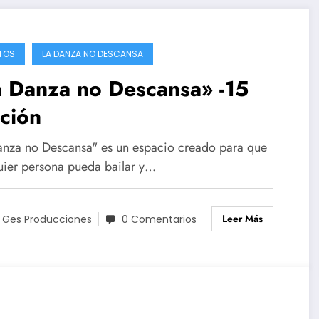
TOS
LA DANZA NO DESCANSA
a Danza no Descansa» -15
ción
anza no Descansa" es un espacio creado para que
uier persona pueda bailar y…
Leer Más
 Ges Producciones
0 Comentarios