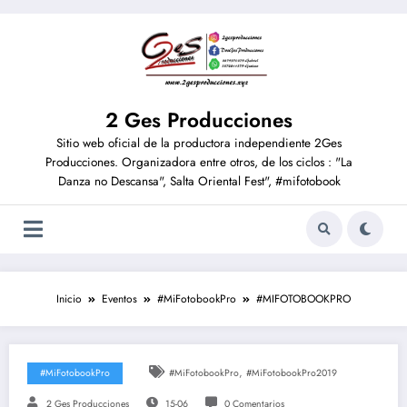
2 Ges Producciones
Sitio web oficial de la productora independiente 2Ges
Producciones. Organizadora entre otros, de los ciclos : "La
Danza no Descansa", Salta Oriental Fest", #mifotobook
Inicio
Eventos
#MiFotobookPro
#MIFOTOBOOKPRO
,
#MiFotobookPro
#MiFotobookPro
#MiFotobookPro2019
2 Ges Producciones
15-06
0 Comentarios