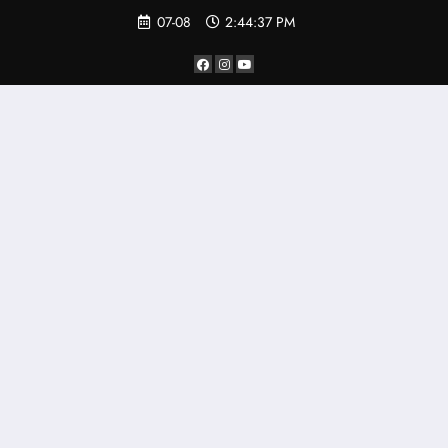
Saltar
07-08
2:44:38 PM
al
contenido