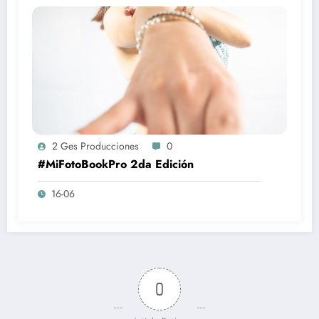
2 Ges Producciones
0
#MiFotoBookPro 2da Edición
16-06
0