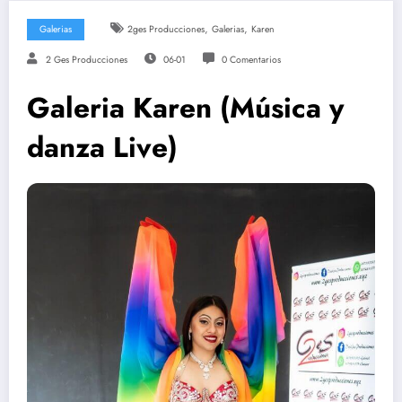
,
,
Galerias
2ges Producciones
Galerias
Karen
2 Ges Producciones
06-01
0 Comentarios
Galeria Karen (Música y
danza Live)