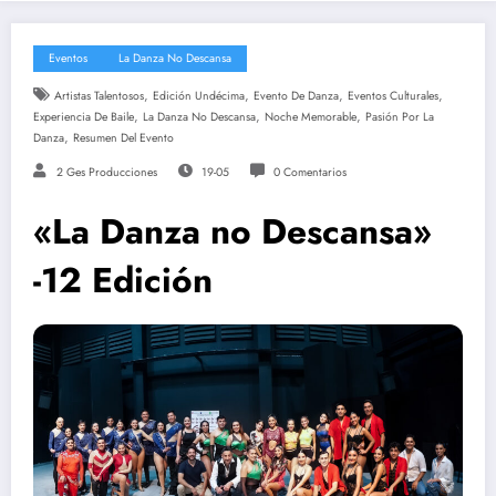
Eventos
La Danza No Descansa
,
,
,
,
Artistas Talentosos
Edición Undécima
Evento De Danza
Eventos Culturales
,
,
,
Experiencia De Baile
La Danza No Descansa
Noche Memorable
Pasión Por La
,
Danza
Resumen Del Evento
2 Ges Producciones
19-05
0 Comentarios
«La Danza no Descansa»
-12 Edición