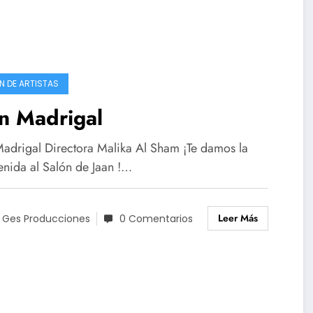
N DE ARTISTAS
n Madrigal
Madrigal Directora Malika Al Sham ¡Te damos la
enida al Salón de Jaan !…
Leer Más
 Ges Producciones
0 Comentarios