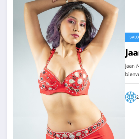
SALÓ
Jaa
Jaan 
bienv
2