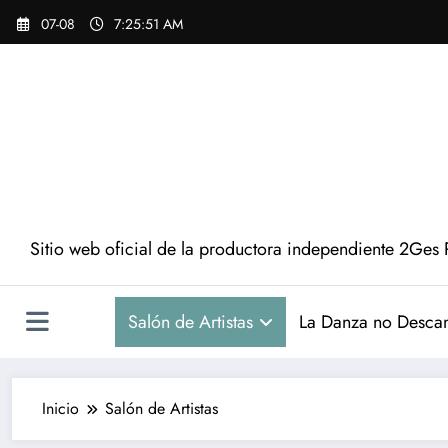
Saltar
07-08
7:25:51 AM
al
contenido
Sitio web oficial de la productora independiente 2Ges 
Salón de Artistas
La Danza no Desca
Inicio
Salón de Artistas