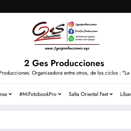
2 Ges Producciones
Producciones. Organizadora entre otros, de los ciclos : "La
nsa
#MiFotobookPro
Salta Oriental Fest
Líba