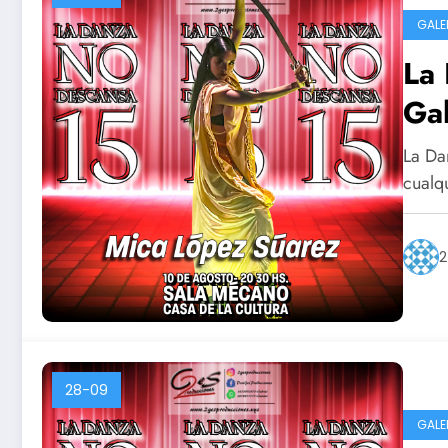
GALE
La 
Gal
La Da
cualq
2
28-09
GALE