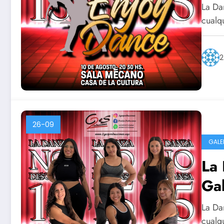
La Da
cualq
2
26-09
GALE
La 
Gal
La Da
cualq