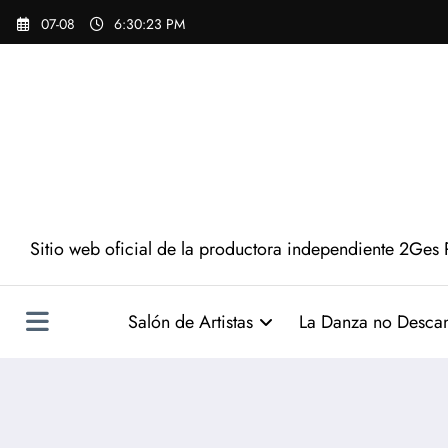
Saltar
07-08
6:30:24 PM
al
contenido
Sitio web oficial de la productora independiente 2Ges 
Salón de Artistas
La Danza no Desca