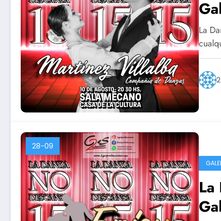
Gal
La Da
cualq
2
28-09
GALE
La 
Gal