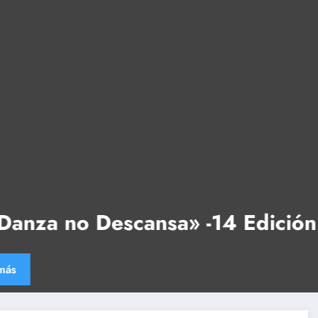
«La Danza no Descansa» -13 Edic
Leer más