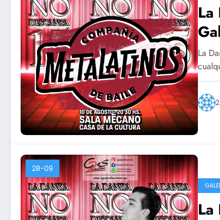
La 
Gal
La Da
cualq
2
28-09
GALE
La 