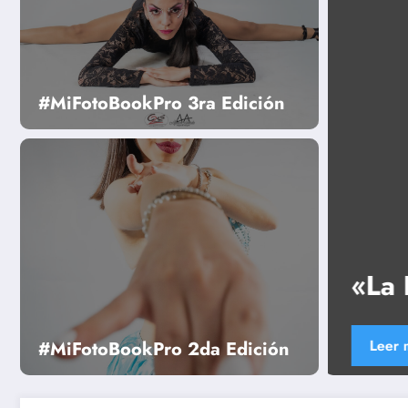
#MiFotoBookPro 3ra Edición
 Descansa» -14 Edición
#MiFotoBookPro 2da Edición