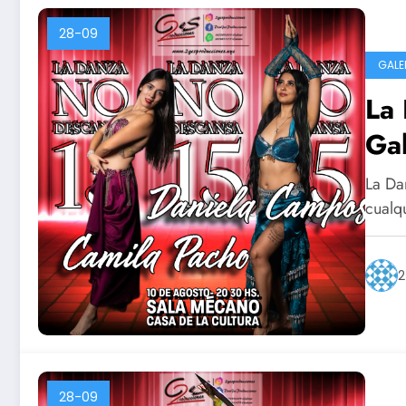
28-09
GALE
La 
Gal
La Da
cualq
2
28-09