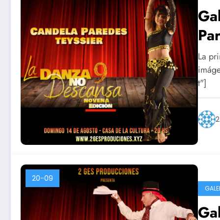
Ga
Pa
La pri
imáge
t"]
2
20-09
GALE
Ga