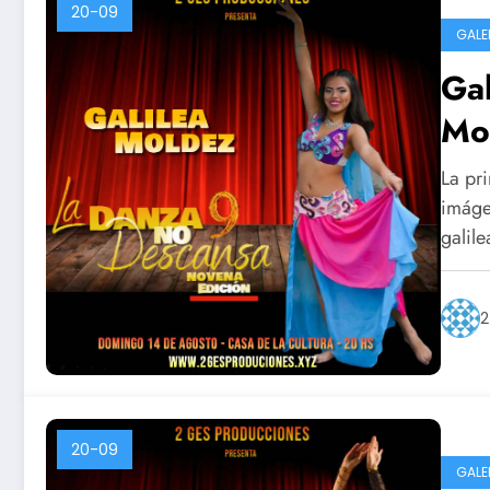
20-09
GALE
Ga
Mo
La pri
imágen
galile
2
20-09
GALE