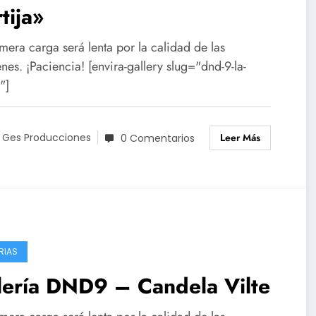
tija»
mera carga será lenta por la calidad de las
es. ¡Paciencia! [envira-gallery slug="dnd-9-la-
"]
Leer Más
 Ges Producciones
0 Comentarios
RIAS
lería DND9 – Candela Vilte