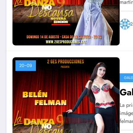
marti
2
20-09
GALE
Ga
La pri
imágen
felma