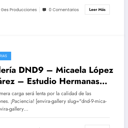
Leer Más
 Ges Producciones
0 Comentarios
RIAS
lería DND9 – Micaela López
árez – Estudio Hermanas
aar
mera carga será lenta por la calidad de las
nes. ¡Paciencia! [envira-gallery slug="dnd-9-mica-
nvira-gallery…