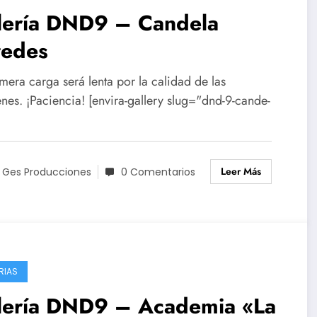
lería DND9 – Candela
redes
mera carga será lenta por la calidad de las
nes. ¡Paciencia! [envira-gallery slug="dnd-9-cande-
Leer Más
 Ges Producciones
0 Comentarios
RIAS
lería DND9 – Academia «La