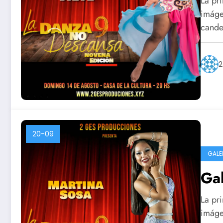
La pri
imágen
candel
2
20-09
GALE
Ga
La pri
imágen