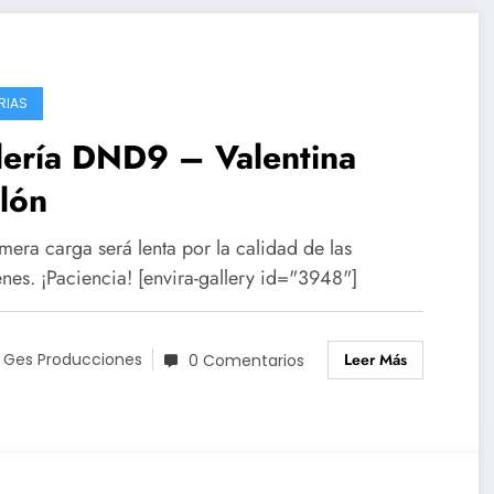
RIAS
lería DND9 – Valentina
lón
mera carga será lenta por la calidad de las
nes. ¡Paciencia! [envira-gallery id="3948"]
Leer Más
 Ges Producciones
0 Comentarios