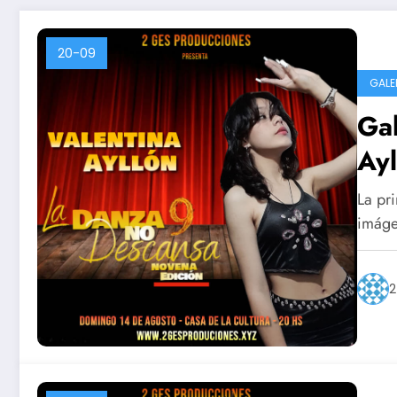
20-09
GALE
Ga
Ayl
La pri
imáge
2