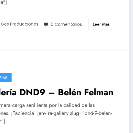
na"]
Leer Más
 Ges Producciones
0 Comentarios
RIAS
lería DND9 – Belén Felman
mera carga será lenta por la calidad de las
es. ¡Paciencia! [envira-gallery slug="dnd-9-belen-
n"]