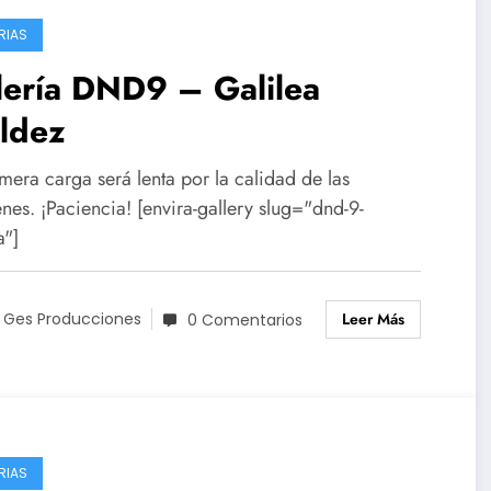
RIAS
lería DND9 – Galilea
ldez
mera carga será lenta por la calidad de las
es. ¡Paciencia! [envira-gallery slug="dnd-9-
a"]
Leer Más
 Ges Producciones
0 Comentarios
RIAS