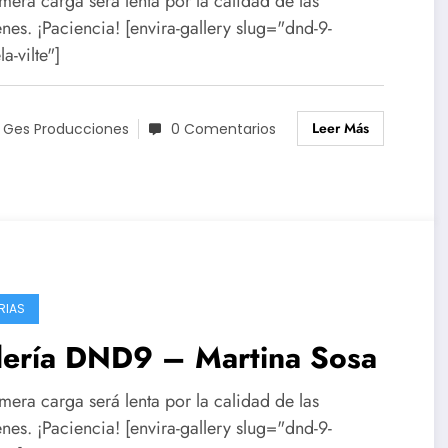
mera carga será lenta por la calidad de las
es. ¡Paciencia! [envira-gallery slug="dnd-9-
a-vilte"]
Leer Más
 Ges Producciones
0 Comentarios
RIAS
lería DND9 – Martina Sosa
mera carga será lenta por la calidad de las
es. ¡Paciencia! [envira-gallery slug="dnd-9-