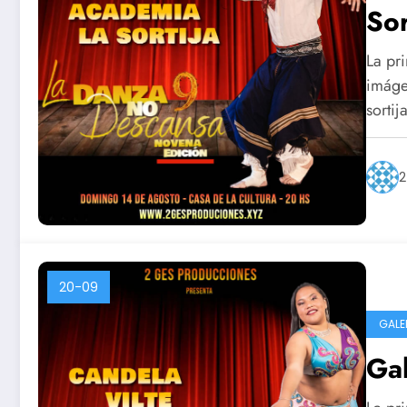
Sor
La pri
imágen
sortija
2
20-09
GALE
Ga