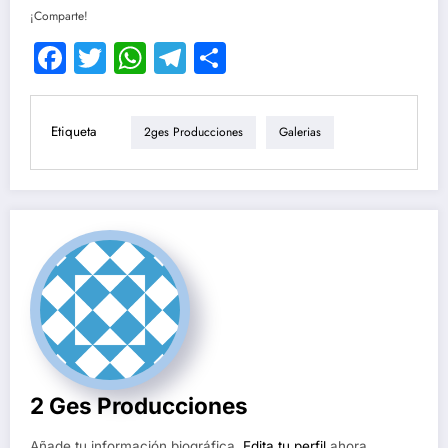
¡Comparte!
Facebook
Twitter
WhatsApp
Telegram
Compartir
Etiqueta
2ges Producciones
Galerias
2 Ges Producciones
Añade tu información biográfica.
Edita tu perfil
ahora.