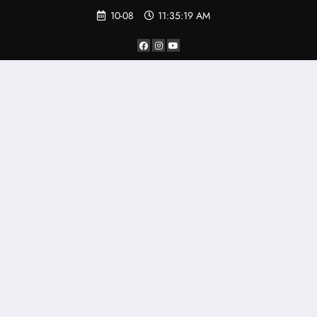
Saltar
10-08
11:35:21 AM
al
contenido