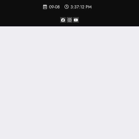
Saltar
09-08
3:37:13 PM
al
contenido