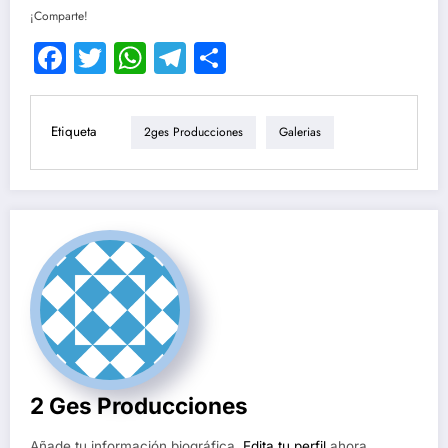
¡Comparte!
Facebook
Twitter
WhatsApp
Telegram
Compartir
Etiqueta
2ges Producciones
Galerias
2 Ges Producciones
Añade tu información biográfica.
Edita tu perfil
ahora.