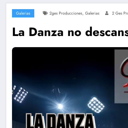
,
Galerias
2ges Producciones
Galerias
2 Ges Pr
La Danza no descans