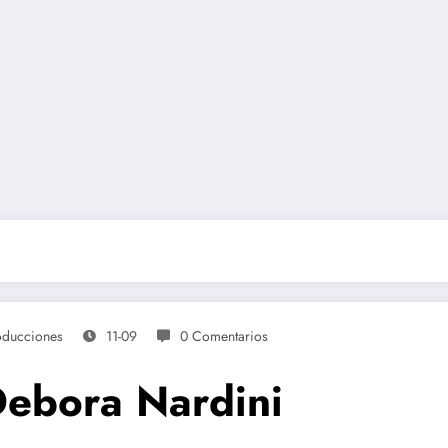
oducciones
11-09
0 Comentarios
Debora Nardini