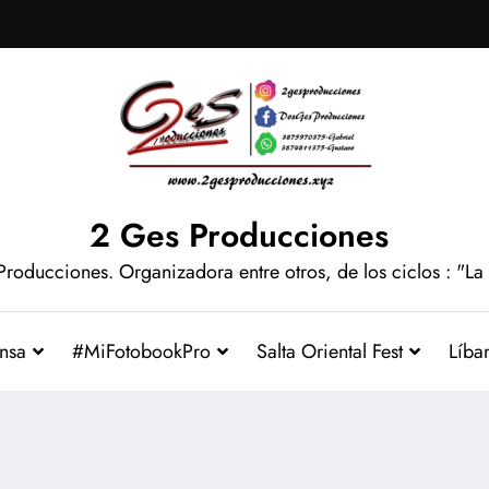
2 Ges Producciones
Producciones. Organizadora entre otros, de los ciclos : "La
nsa
#MiFotobookPro
Salta Oriental Fest
Líba