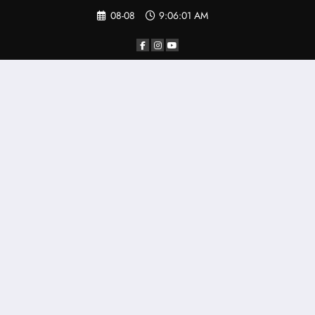
Saltar
08-08
9:06:02 AM
al
contenido