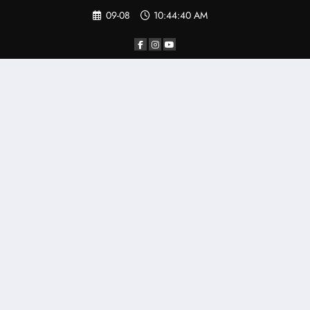
Saltar
09-08
10:44:41 AM
al
contenido